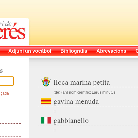
Adjuni un vocàbol
Bibliografia
Abrevacions
s
lloca marina petita
(de) (an) nom científic: Larus minutus
nçada
gavina menuda
!!
gabbianello
!!