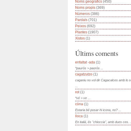
Noms geogràfics
(450)
Noms propis
(369)
Números
(386)
Pardals
(701)
Peixos
(692)
Plantes
(1907)
Xistos
(1)
Últims coments
enfaltat -ada
(1)
*paurós > paorós ...
cagatzutzo
(1)
caganiu no vol dir Cagacalces amb lo 
...
rot
(1)
*vé > ve ...
còna
(1)
Estaria bé posar-hi icona, no? ...
lloca
(1)
En italià, és "chioccia", amb dues ces. .