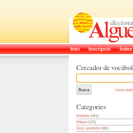
Inici
Inscripció
Índex
Cercador de vocàbol
Cerca ava
Categories
Animals
(341)
Ditxos
(225)
Jocs i jocàtolos
(86)