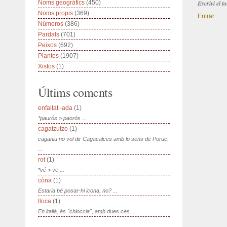
Noms geogràfics
(450)
Escrivi el 
Noms propis
(369)
Entrar
Números
(386)
Pardals
(701)
Peixos
(692)
Plantes
(1907)
Xistos
(1)
Últims coments
enfaltat -ada
(1)
*paurós > paorós ...
cagatzutzo
(1)
caganiu no vol dir Cagacalces amb lo sens de Poruc.
...
rot
(1)
*vé > ve ...
còna
(1)
Estaria bé posar-hi icona, no? ...
lloca
(1)
En italià, és "chioccia", amb dues ces. ...