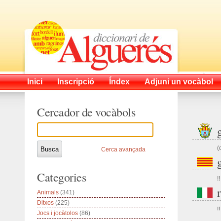
Inici
Inscripció
Índex
Adjuni un vocàbol
Cercador de vocàbols
(
Cerca avançada
Categories
!!
Animals
(341)
Ditxos
(225)
!!
Jocs i jocàtolos
(86)