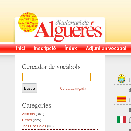
Inici
Inscripció
Índex
Adjuni un vocàbol
Cercador de vocàbols
Cerca avançada
(
Categories
!!
Animals
(341)
Ditxos
(225)
Jocs i jocàtolos
(86)
!!