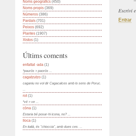
Noms geogràfics
(450)
Noms propis
(369)
Escrivi 
Números
(386)
Entrar
Pardals
(701)
Peixos
(692)
Plantes
(1907)
Xistos
(1)
Últims coments
enfaltat -ada
(1)
*paurós > paorós ...
cagatzutzo
(1)
caganiu no vol dir Cagacalces amb lo sens de Poruc.
...
rot
(1)
*vé > ve ...
còna
(1)
Estaria bé posar-hi icona, no? ...
lloca
(1)
En italià, és "chioccia", amb dues ces. ...