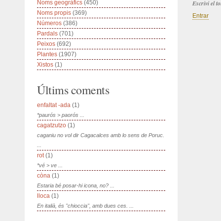
Noms geogràfics
(450)
Escrivi el 
Noms propis
(369)
Entrar
Números
(386)
Pardals
(701)
Peixos
(692)
Plantes
(1907)
Xistos
(1)
Últims coments
enfaltat -ada
(1)
*paurós > paorós ...
cagatzutzo
(1)
caganiu no vol dir Cagacalces amb lo sens de Poruc.
...
rot
(1)
*vé > ve ...
còna
(1)
Estaria bé posar-hi icona, no? ...
lloca
(1)
En italià, és "chioccia", amb dues ces. ...