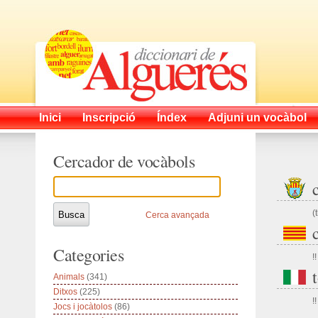
Inici
Inscripció
Índex
Adjuni un vocàbol
Cercador de vocàbols
(
Cerca avançada
Categories
!!
Animals
(341)
Ditxos
(225)
!!
Jocs i jocàtolos
(86)