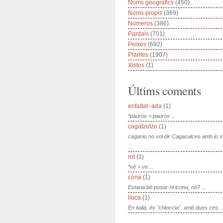
Noms geogràfics
(450)
Noms propis
(369)
Números
(386)
Pardals
(701)
Peixos
(692)
Plantes
(1907)
Xistos
(1)
Últims coments
enfaltat -ada
(1)
*paurós > paorós ...
cagatzutzo
(1)
caganiu no vol dir Cagacalces amb lo 
...
rot
(1)
*vé > ve ...
còna
(1)
Estaria bé posar-hi icona, no? ...
lloca
(1)
En italià, és "chioccia", amb dues ces. .