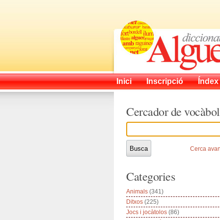
Inici
Inscripció
Índex
Cercador de vocàbol
Cerca ava
Categories
Animals
(341)
Ditxos
(225)
Jocs i jocàtolos
(86)