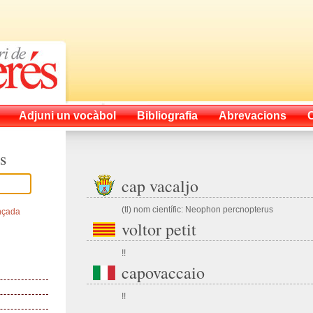
Adjuni un vocàbol
Bibliografia
Abrevacions
s
cap vacaljo
(tl) nom científic: Neophon percnopterus
nçada
voltor petit
!!
capovaccaio
!!