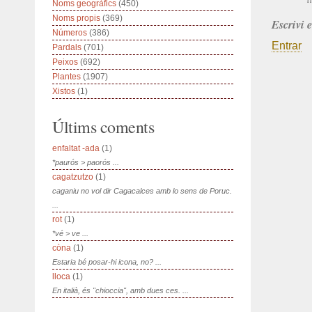
Noms geogràfics
(450)
Noms propis
(369)
Escrivi 
Números
(386)
Entrar
Pardals
(701)
Peixos
(692)
Plantes
(1907)
Xistos
(1)
Últims coments
enfaltat -ada
(1)
*paurós > paorós ...
cagatzutzo
(1)
caganiu no vol dir Cagacalces amb lo sens de Poruc.
...
rot
(1)
*vé > ve ...
còna
(1)
Estaria bé posar-hi icona, no? ...
lloca
(1)
En italià, és "chioccia", amb dues ces. ...