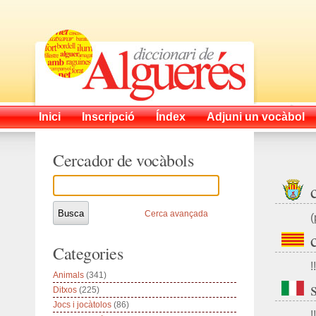
Inici
Inscripció
Índex
Adjuni un vocàbol
Cercador de vocàbols
Cerca avançada
(
Categories
!!
Animals
(341)
Ditxos
(225)
Jocs i jocàtolos
(86)
!!