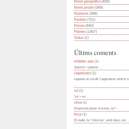
Noms geogràfics
(450)
Noms propis
(369)
Números
(386)
Pardals
(701)
Peixos
(692)
Plantes
(1907)
Xistos
(1)
Últims coments
enfaltat -ada
(1)
*paurós > paorós ...
cagatzutzo
(1)
caganiu no vol dir Cagacalces amb lo 
...
rot
(1)
*vé > ve ...
còna
(1)
Estaria bé posar-hi icona, no? ...
lloca
(1)
En italià, és "chioccia", amb dues ces. .