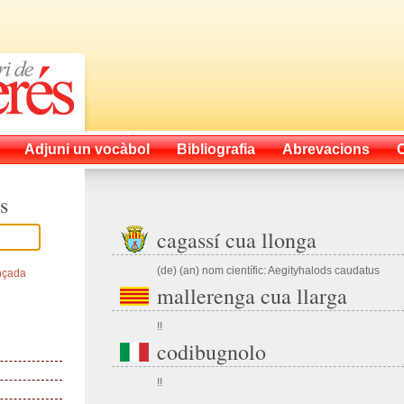
Adjuni un vocàbol
Bibliografia
Abrevacions
s
cagassí cua llonga
(de) (an) nom científic: Aegityhalods caudatus
nçada
mallerenga cua llarga
!!
codibugnolo
!!