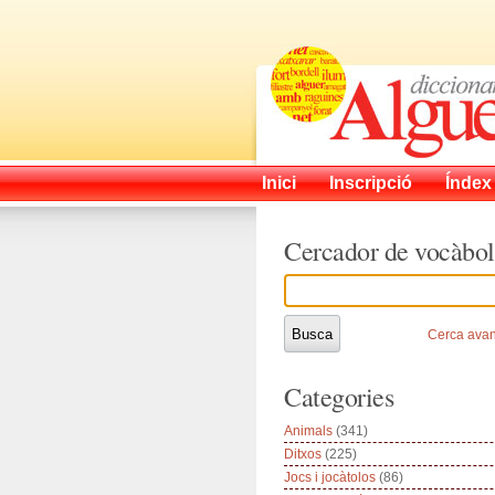
Inici
Inscripció
Índex
Cercador de vocàbol
Cerca ava
Categories
Animals
(341)
Ditxos
(225)
Jocs i jocàtolos
(86)