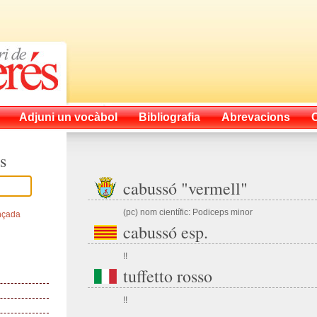
Adjuni un vocàbol
Bibliografia
Abrevacions
s
cabussó "vermell"
(pc) nom científic: Podiceps minor
nçada
cabussó esp.
!!
tuffetto rosso
!!