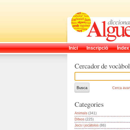
Inici
Inscripció
Índex
Cercador de vocàbol
Cerca ava
Categories
Animals
(341)
Ditxos
(225)
Jocs i jocàtolos
(86)