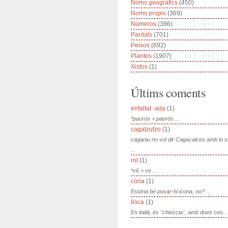
Noms geogràfics
(450)
Noms propis
(369)
Números
(386)
Pardals
(701)
Peixos
(692)
Plantes
(1907)
Xistos
(1)
Últims coments
enfaltat -ada
(1)
*paurós > paorós ...
cagatzutzo
(1)
caganiu no vol dir Cagacalces amb lo 
...
rot
(1)
*vé > ve ...
còna
(1)
Estaria bé posar-hi icona, no? ...
lloca
(1)
En italià, és "chioccia", amb dues ces. .