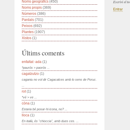
Noms geogràfics
(450)
Escrivi el 
Noms propis
(369)
Entrar
Números
(386)
Pardals
(701)
Peixos
(692)
Plantes
(1907)
Xistos
(1)
Últims coments
enfaltat -ada
(1)
*paurós > paorós ...
cagatzutzo
(1)
caganiu no vol dir Cagacalces amb lo sens de Poruc.
...
rot
(1)
*vé > ve ...
còna
(1)
Estaria bé posar-hi icona, no? ...
lloca
(1)
En italià, és "chioccia", amb dues ces. ...