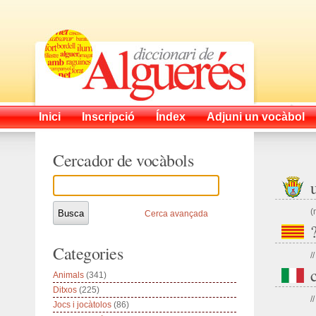
Inici
Inscripció
Índex
Adjuni un vocàbol
Cercador de vocàbols
(
Cerca avançada
Categories
//
Animals
(341)
Ditxos
(225)
//
Jocs i jocàtolos
(86)