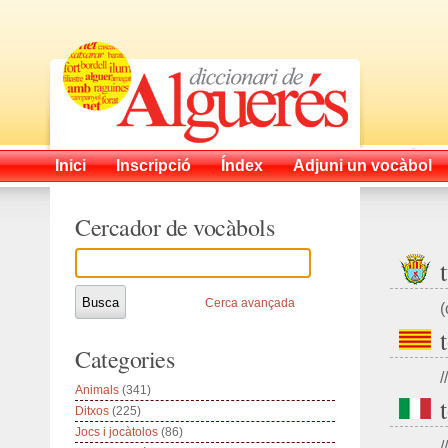
Inici
Inscripció
Índex
Adjuni un vocàbol
Cercador de vocàbols
Cerca avançada
(
Categories
//
Animals
(341)
Ditxos
(225)
Jocs i jocàtolos
(86)
//