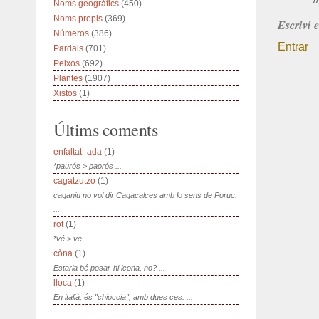
Noms geogràfics
(450)
Noms propis
(369)
Escrivi 
Números
(386)
Entrar
Pardals
(701)
Peixos
(692)
Plantes
(1907)
Xistos
(1)
Últims coments
enfaltat -ada
(1)
*paurós > paorós ...
cagatzutzo
(1)
caganiu no vol dir Cagacalces amb lo sens de Poruc.
...
rot
(1)
*vé > ve ...
còna
(1)
Estaria bé posar-hi icona, no? ...
lloca
(1)
En italià, és "chioccia", amb dues ces. ...