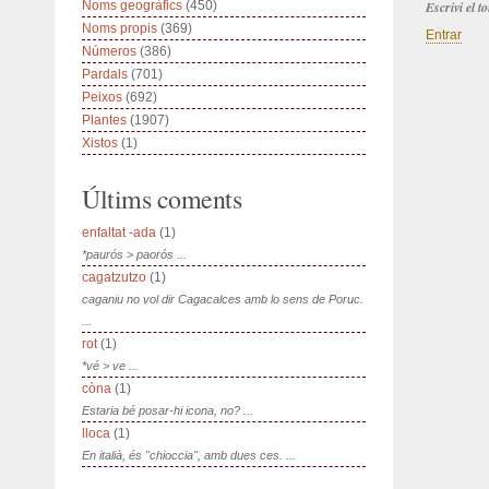
Noms geogràfics
(450)
Escrivi el 
Noms propis
(369)
Entrar
Números
(386)
Pardals
(701)
Peixos
(692)
Plantes
(1907)
Xistos
(1)
Últims coments
enfaltat -ada
(1)
*paurós > paorós ...
cagatzutzo
(1)
caganiu no vol dir Cagacalces amb lo sens de Poruc.
...
rot
(1)
*vé > ve ...
còna
(1)
Estaria bé posar-hi icona, no? ...
lloca
(1)
En italià, és "chioccia", amb dues ces. ...