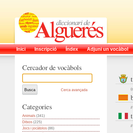
Inici
Inscripció
Índex
Adjuni un vocàbol
Cercador de vocàbols
(
Cerca avançada
Categories
//
Animals
(341)
Ditxos
(225)
//
Jocs i jocàtolos
(86)