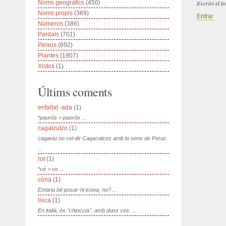
Noms geogràfics
(450)
Escrivi el 
Noms propis
(369)
Entrar
Números
(386)
Pardals
(701)
Peixos
(692)
Plantes
(1907)
Xistos
(1)
Últims coments
enfaltat -ada
(1)
*paurós > paorós ...
cagatzutzo
(1)
caganiu no vol dir Cagacalces amb lo sens de Poruc.
...
rot
(1)
*vé > ve ...
còna
(1)
Estaria bé posar-hi icona, no? ...
lloca
(1)
En italià, és "chioccia", amb dues ces. ...