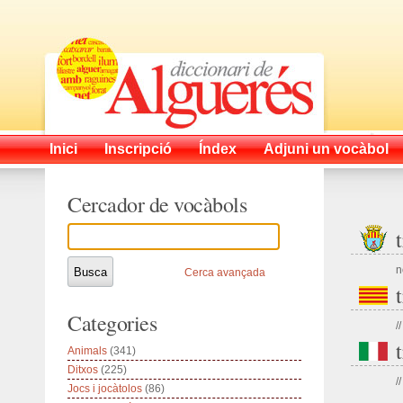
Inici
Inscripció
Índex
Adjuni un vocàbol
Cercador de vocàbols
n
Cerca avançada
Categories
//
Animals
(341)
Ditxos
(225)
//
Jocs i jocàtolos
(86)