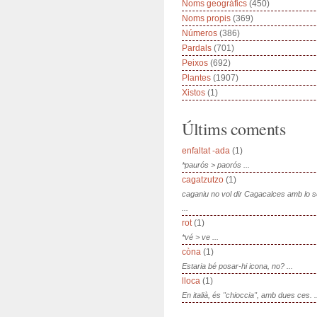
Noms geogràfics
(450)
Noms propis
(369)
Números
(386)
Pardals
(701)
Peixos
(692)
Plantes
(1907)
Xistos
(1)
Últims coments
enfaltat -ada
(1)
*paurós > paorós ...
cagatzutzo
(1)
caganiu no vol dir Cagacalces amb lo 
...
rot
(1)
*vé > ve ...
còna
(1)
Estaria bé posar-hi icona, no? ...
lloca
(1)
En italià, és "chioccia", amb dues ces. .