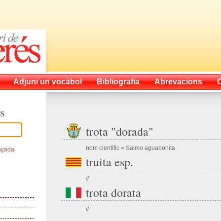
Adjuni un vocàbol
Bibliografia
Abrevacions
s
trota "dorada"
nom científic = Salmo aguabonita
nçada
truita esp.
//
trota dorata
//