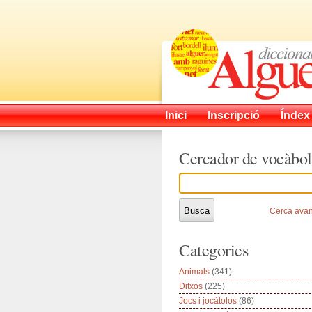
Inici
Inscripció
Índex
Cercador de vocàbol
Cerca ava
Categories
Animals
(341)
Ditxos
(225)
Jocs i jocàtolos
(86)