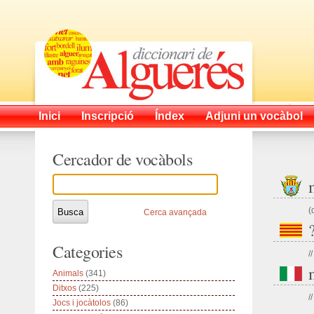
Inici
Inscripció
Índex
Adjuni un vocàbol
Cercador de vocàbols
(
Cerca avançada
Categories
//
Animals
(341)
Ditxos
(225)
//
Jocs i jocàtolos
(86)