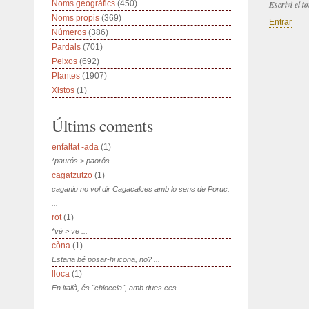
Noms geogràfics
(450)
Escrivi el 
Noms propis
(369)
Entrar
Números
(386)
Pardals
(701)
Peixos
(692)
Plantes
(1907)
Xistos
(1)
Últims coments
enfaltat -ada
(1)
*paurós > paorós ...
cagatzutzo
(1)
caganiu no vol dir Cagacalces amb lo sens de Poruc.
...
rot
(1)
*vé > ve ...
còna
(1)
Estaria bé posar-hi icona, no? ...
lloca
(1)
En italià, és "chioccia", amb dues ces. ...