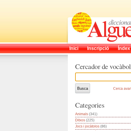
Inici
Inscripció
Índex
Cercador de vocàbol
Cerca ava
Categories
Animals
(341)
Ditxos
(225)
Jocs i jocàtolos
(86)