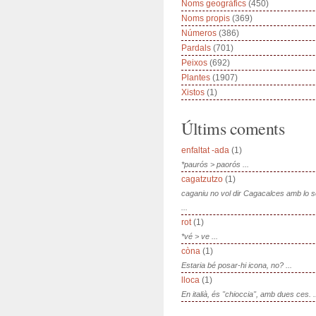
Noms geogràfics
(450)
Noms propis
(369)
Números
(386)
Pardals
(701)
Peixos
(692)
Plantes
(1907)
Xistos
(1)
Últims coments
enfaltat -ada
(1)
*paurós > paorós ...
cagatzutzo
(1)
caganiu no vol dir Cagacalces amb lo 
...
rot
(1)
*vé > ve ...
còna
(1)
Estaria bé posar-hi icona, no? ...
lloca
(1)
En italià, és "chioccia", amb dues ces. .