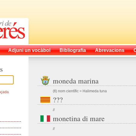
Adjuni un vocàbol
Bibliografia
Abrevacions
s
moneda marina
(tl) nom científic = Halimeda tuna
nçada
???
//
monetina di mare
//