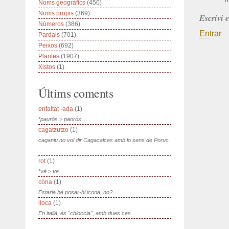
Noms geogràfics
(450)
Noms propis
(369)
Escrivi 
Números
(386)
Entrar
Pardals
(701)
Peixos
(692)
Plantes
(1907)
Xistos
(1)
Últims coments
enfaltat -ada
(1)
*paurós > paorós ...
cagatzutzo
(1)
caganiu no vol dir Cagacalces amb lo sens de Poruc.
...
rot
(1)
*vé > ve ...
còna
(1)
Estaria bé posar-hi icona, no? ...
lloca
(1)
En italià, és "chioccia", amb dues ces. ...