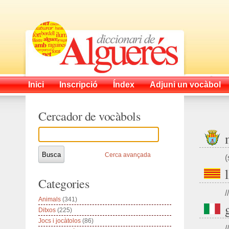
Inici
Inscripció
Índex
Adjuni un vocàbol
Cercador de vocàbols
Cerca avançada
(
Categories
//
Animals
(341)
Ditxos
(225)
Jocs i jocàtolos
(86)
//