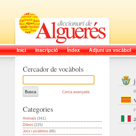
Inici
Inscripció
Índex
Adjuni un vocàbol
Cercador de vocàbols
(
Cerca avançada
Categories
//
Animals
(341)
Ditxos
(225)
//
Jocs i jocàtolos
(86)