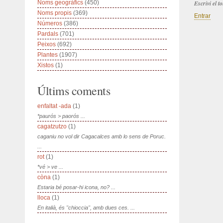
Noms geogràfics
(450)
Escrivi el 
Noms propis
(369)
Entrar
Números
(386)
Pardals
(701)
Peixos
(692)
Plantes
(1907)
Xistos
(1)
Últims coments
enfaltat -ada
(1)
*paurós > paorós ...
cagatzutzo
(1)
caganiu no vol dir Cagacalces amb lo sens de Poruc.
...
rot
(1)
*vé > ve ...
còna
(1)
Estaria bé posar-hi icona, no? ...
lloca
(1)
En italià, és "chioccia", amb dues ces. ...