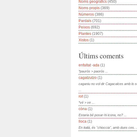
Noms geogràfics
(450)
Noms propis
(369)
Números
(386)
Pardals
(701)
Peixos
(692)
Plantes
(1907)
Xistos
(1)
Últims coments
enfaltat -ada
(1)
*paurós > paorós ...
cagatzutzo
(1)
caganiu no vol dir Cagacalces amb lo 
...
rot
(1)
*vé > ve ...
còna
(1)
Estaria bé posar-hi icona, no? ...
lloca
(1)
En italià, és "chioccia", amb dues ces. .