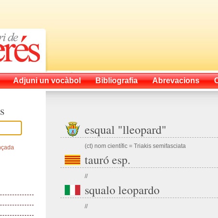
Adjuni un vocàbol
Bibliografia
Abrevacions
s
esqual "lleopard"
(ct) nom científic = Triakis semifasciata
nçada
tauró esp.
//
squalo leopardo
//