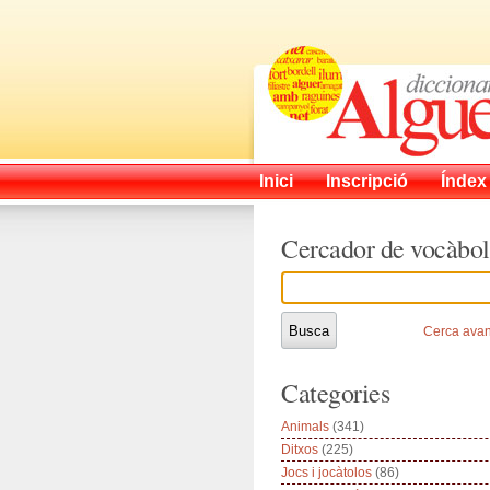
Inici
Inscripció
Índex
Cercador de vocàbol
Cerca ava
Categories
Animals
(341)
Ditxos
(225)
Jocs i jocàtolos
(86)