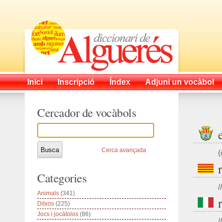
Inici
Inscripció
Índex
Adjuni un vocàbol
Cercador de vocàbols
Cerca avançada
(
Categories
//
Animals
(341)
Ditxos
(225)
Jocs i jocàtolos
(86)
//