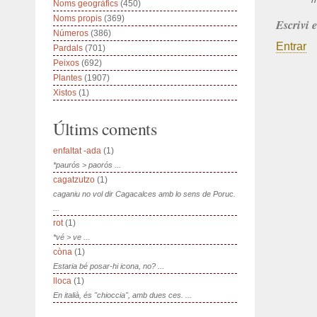
Noms geogràfics
(450)
Noms propis
(369)
Escrivi 
Números
(386)
Entrar
Pardals
(701)
Peixos
(692)
Plantes
(1907)
Xistos
(1)
Últims coments
enfaltat -ada
(1)
*paurós > paorós ...
cagatzutzo
(1)
caganiu no vol dir Cagacalces amb lo sens de Poruc.
...
rot
(1)
*vé > ve ...
còna
(1)
Estaria bé posar-hi icona, no? ...
lloca
(1)
En italià, és "chioccia", amb dues ces. ...