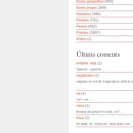
Noms geogràfics
(450)
Noms propis
(369)
Números
(386)
Pardals
(701)
Peixos
(692)
Plantes
(1907)
Xistos
(1)
Últims coments
enfaltat -ada
(1)
*paurós > paorós ...
cagatzutzo
(1)
caganiu no vol dir Cagacalces amb lo 
...
rot
(1)
*vé > ve ...
còna
(1)
Estaria bé posar-hi icona, no? ...
lloca
(1)
En italià, és "chioccia", amb dues ces. .