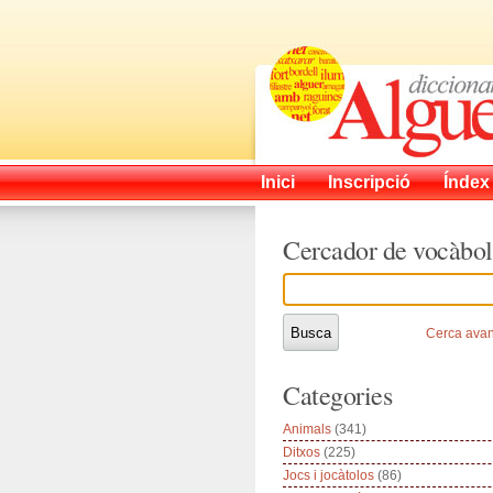
Inici
Inscripció
Índex
Cercador de vocàbol
Cerca ava
Categories
Animals
(341)
Ditxos
(225)
Jocs i jocàtolos
(86)