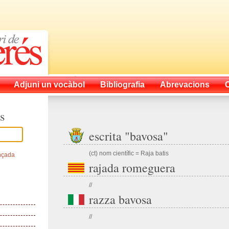
Adjuni un vocàbol
Bibliografia
Abrevacions
s
escrita "bavosa"
(ct) nom científic = Raja batis
nçada
rajada romeguera
//
razza bavosa
//