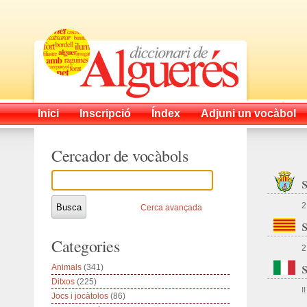
Inici
Inscripció
Índex
Adjuni un vocàbol
Cercador de vocàbols
2
Cerca avançada
Categories
2
Animals
(341)
Ditxos
(225)
!!
Jocs i jocàtolos
(86)