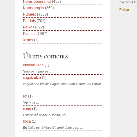
Noms geogràfics
(450)
Escrivi el 
Noms propis
(369)
Entrar
Números
(386)
Pardals
(701)
Peixos
(692)
Plantes
(1907)
Xistos
(1)
Últims coments
enfaltat -ada
(1)
*paurós > paorós ...
cagatzutzo
(1)
caganiu no vol dir Cagacalces amb lo sens de Poruc.
...
rot
(1)
*vé > ve ...
còna
(1)
Estaria bé posar-hi icona, no? ...
lloca
(1)
En italià, és "chioccia", amb dues ces. ...