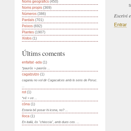
Noms geogràfics
(450)
s
Noms propis
(369)
Números
(386)
Escrivi 
Pardals
(701)
Entrar
Peixos
(692)
Plantes
(1907)
Xistos
(1)
Últims coments
enfaltat -ada
(1)
*paurós > paorós ...
cagatzutzo
(1)
caganiu no vol dir Cagacalces amb lo sens de Poruc.
...
rot
(1)
*vé > ve ...
còna
(1)
Estaria bé posar-hi icona, no? ...
lloca
(1)
En italià, és "chioccia", amb dues ces. ...