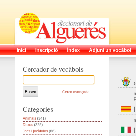
Inici
Inscripció
Índex
Adjuni un vocàbol
Cercador de vocàbols
Cerca avançada
m
P
Categories
Animals
(341)
m
Ditxos
(225)
Jocs i jocàtolos
(86)