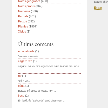
Noms geogràfics
(450)
Escrivi el 
Noms propis
(369)
Entrar
Números
(386)
Pardals
(701)
Peixos
(692)
Plantes
(1907)
Xistos
(1)
Últims coments
enfaltat -ada
(1)
*paurós > paorós ...
cagatzutzo
(1)
caganiu no vol dir Cagacalces amb lo sens de Poruc.
...
rot
(1)
*vé > ve ...
còna
(1)
Estaria bé posar-hi icona, no? ...
lloca
(1)
En italià, és "chioccia", amb dues ces. ...