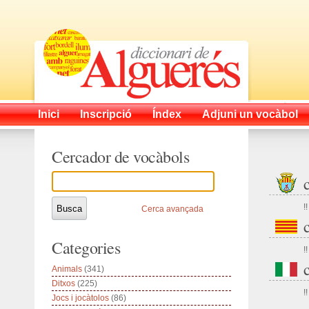
Inici
Inscripció
Índex
Adjuni un vocàbol
Cercador de vocàbols
!!
Cerca avançada
Categories
!!
Animals
(341)
Ditxos
(225)
!!
Jocs i jocàtolos
(86)