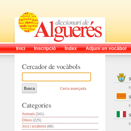
Inici
Inscripció
Índex
Adjuni un vocàbol
Cercador de vocàbols
!!
Cerca avançada
Categories
!!
Animals
(341)
Ditxos
(225)
!!
Jocs i jocàtolos
(86)