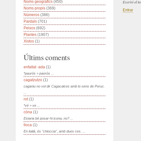
Noms geogràfics
(450)
Escrivi el 
Noms propis
(369)
Entrar
Números
(386)
Pardals
(701)
Peixos
(692)
Plantes
(1907)
Xistos
(1)
Últims coments
enfaltat -ada
(1)
*paurós > paorós ...
cagatzutzo
(1)
caganiu no vol dir Cagacalces amb lo sens de Poruc.
...
rot
(1)
*vé > ve ...
còna
(1)
Estaria bé posar-hi icona, no? ...
lloca
(1)
En italià, és "chioccia", amb dues ces. ...