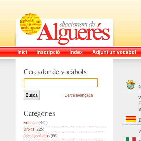
Inici
Inscripció
Índex
Adjuni un vocàbol
Cercador de vocàbols
Cerca avançada
v
P
s
Categories
Animals
(341)
Ditxos
(225)
v
Jocs i jocàtolos
(86)