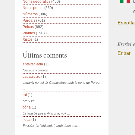
Noms geogràfics
(450)
Noms propis
(369)
v
Números
(386)
Pardals
(701)
Escolta
Peixos
(692)
Plantes
(1907)
Xistos
(1)
Escrivi 
Últims coments
Entrar
enfaltat -ada
(1)
*paurós > paorós ...
cagatzutzo
(1)
caganiu no vol dir Cagacalces amb lo sens de Poruc.
...
rot
(1)
*vé > ve ...
còna
(1)
Estaria bé posar-hi icona, no? ...
lloca
(1)
En italià, és "chioccia", amb dues ces. ...