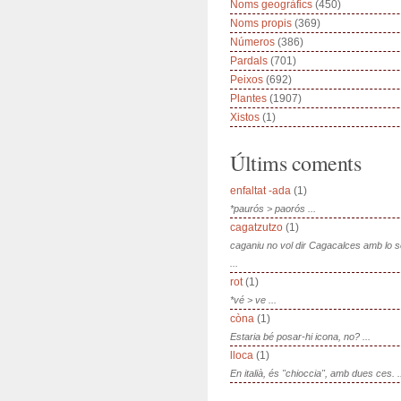
Noms geogràfics
(450)
Noms propis
(369)
Números
(386)
Pardals
(701)
Peixos
(692)
Plantes
(1907)
Xistos
(1)
Últims coments
enfaltat -ada
(1)
*paurós > paorós ...
cagatzutzo
(1)
caganiu no vol dir Cagacalces amb lo 
...
rot
(1)
*vé > ve ...
còna
(1)
Estaria bé posar-hi icona, no? ...
lloca
(1)
En italià, és "chioccia", amb dues ces. .