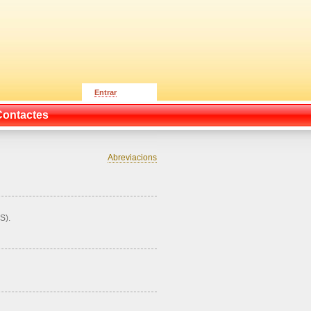
Entrar
Contactes
Abreviacions
S).