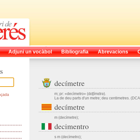
Adjuni un vocàbol
Bibliografia
Abrevacions
s
decímetre
m; pr: «decìmetro» (dεtʃímεtrə).
nçada
La de deu parts d'un metre; deu centimetres. (DCA
decímetre
m (decímetre);
decimentro
s m (decìmetro);