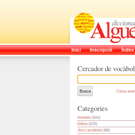
Inici
Inscripció
Índex
Cercador de vocàbol
Cerca ava
Categories
Animals
(341)
Ditxos
(225)
Jocs i jocàtolos
(86)