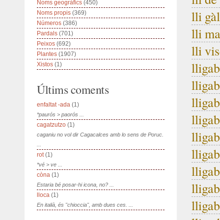
Noms geogràfics
(450)
lli gàl
Noms propis
(369)
Números
(386)
lli m
Pardals
(701)
Peixos
(692)
lli vi
Plantes
(1907)
lliga
Xistos
(1)
lliga
Últims coments
lliga
enfaltat -ada
(1)
lliga
*paurós > paorós ...
cagatzutzo
(1)
lliga
caganiu no vol dir Cagacalces amb lo sens de Poruc.
...
lliga
rot
(1)
*vé > ve ...
lliga
còna
(1)
lliga
Estaria bé posar-hi icona, no? ...
lloca
(1)
lliga
En italià, és "chioccia", amb dues ces. ...