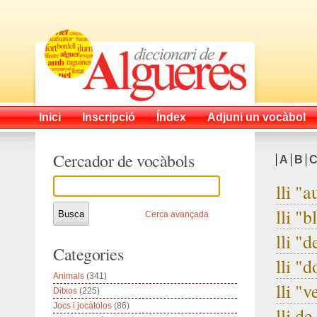
Inici
Inscripció
Índex
Adjuni un vocàbol
Cercador de vocàbols
A
B
lli "a
lli "b
Cerca avançada
lli "
Categories
lli "d
Animals
(341)
lli "
Ditxos
(225)
Jocs i jocàtolos
(86)
lli de