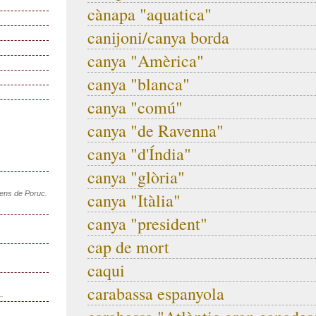
cànapa "aquatica"
canijoni/canya borda
canya "Amèrica"
canya "blanca"
canya "comú"
canya "de Ravenna"
canya "d'Índia"
canya "glòria"
sens de Poruc.
canya "Itàlia"
canya "president"
cap de mort
caqui
carabassa espanyola
..