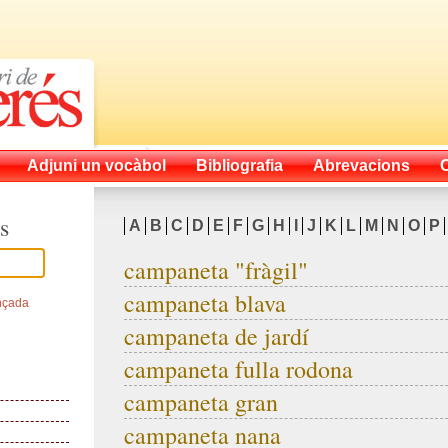
Adjuni un vocàbol
Bibliografia
Abrevacions
s
A
B
C
D
E
F
G
H
I
J
K
L
M
N
O
P
campaneta "fràgil"
campaneta blava
nçada
campaneta de jardí
campaneta fulla rodona
campaneta gran
campaneta nana