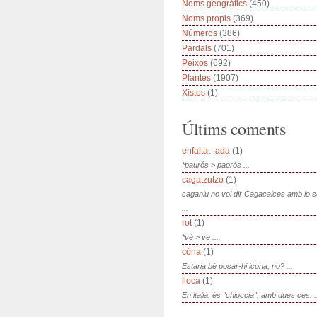
Noms geogràfics
(450)
Noms propis
(369)
Números
(386)
Pardals
(701)
Peixos
(692)
Plantes
(1907)
Xistos
(1)
Últims coments
enfaltat -ada
(1)
*paurós > paorós ...
cagatzutzo
(1)
caganiu no vol dir Cagacalces amb lo 
...
rot
(1)
*vé > ve ...
còna
(1)
Estaria bé posar-hi icona, no? ...
lloca
(1)
En italià, és "chioccia", amb dues ces. .