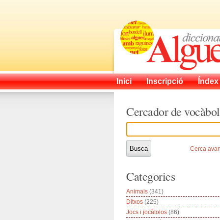
Inici
Inscripció
Índex
Cercador de vocàbol
Cerca ava
Categories
Animals
(341)
Ditxos
(225)
Jocs i jocàtolos
(86)