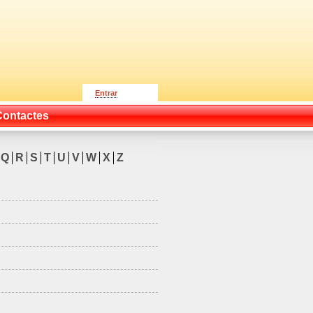
Entrar
Contactes
Q
R
S
T
U
V
W
X
Z