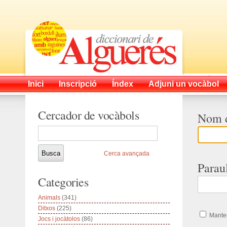
Inici
Inscripció
Índex
Adjuni un vocàbol
Cercador de vocàbols
Nom d
Cerca avançada
Parau
Categories
Animals
(341)
Ditxos
(225)
Manten
Jocs i jocàtolos
(86)