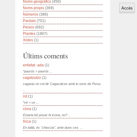
Noms geogràfics
(450)
Noms propis
(369)
Números
(386)
Pardals
(701)
Peixos
(692)
Plantes
(1907)
Xistos
(1)
Últims coments
enfaltat -ada
(1)
*paurós > paorós ...
cagatzutzo
(1)
caganiu no vol dir Cagacalces amb lo sens de Poruc.
...
rot
(1)
*vé > ve ...
còna
(1)
Estaria bé posar-hi icona, no? ...
lloca
(1)
En italià, és "chioccia", amb dues ces. ...