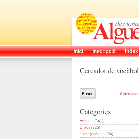
Inici
Inscripció
Índex
Cercador de vocàbol
Cerca ava
Categories
Animals
(341)
Ditxos
(225)
Jocs i jocàtolos
(86)