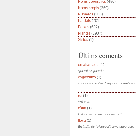
Noms geogràfics
(450)
Noms propis
(369)
Números
(386)
Pardals
(701)
Peixos
(692)
Plantes
(1907)
Xistos
(1)
Últims coments
enfaltat -ada
(1)
*paurós > paorós ...
cagatzutzo
(1)
caganiu no vol dir Cagacalces amb lo 
...
rot
(1)
*vé > ve ...
còna
(1)
Estaria bé posar-hi icona, no? ...
lloca
(1)
En italià, és "chioccia", amb dues ces. .