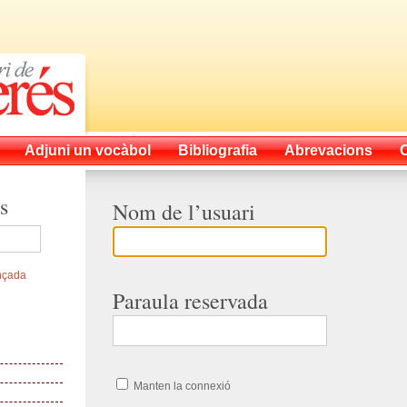
Adjuni un vocàbol
Bibliografia
Abrevacions
s
Nom de l’usuari
nçada
Paraula reservada
Manten la connexió