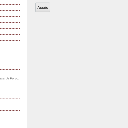
sens de Poruc.
..