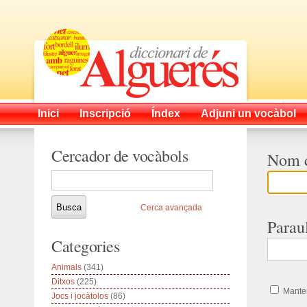
Inici
Inscripció
Índex
Adjuni un vocàbol
Cercador de vocàbols
Nom d
Cerca avançada
Parau
Categories
Animals
(341)
Ditxos
(225)
Manten
Jocs i jocàtolos
(86)