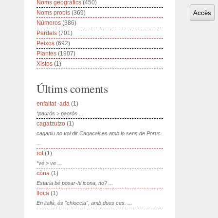
Noms geogràfics
(450)
Noms propis
(369)
Números
(386)
Pardals
(701)
Peixos
(692)
Plantes
(1907)
Xistos
(1)
Últims coments
enfaltat -ada
(1)
*paurós > paorós ...
cagatzutzo
(1)
caganiu no vol dir Cagacalces amb lo sens de Poruc.
...
rot
(1)
*vé > ve ...
còna
(1)
Estaria bé posar-hi icona, no? ...
lloca
(1)
En italià, és "chioccia", amb dues ces. ...