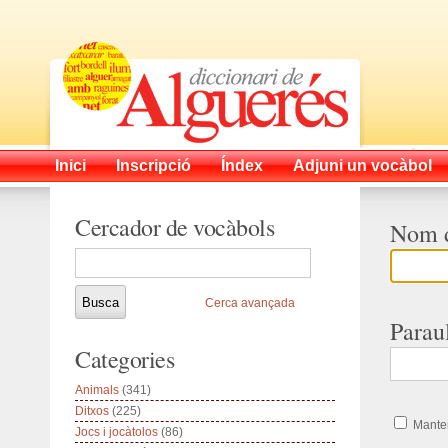
Inici
Inscripció
Índex
Adjuni un vocàbol
Cercador de vocàbols
Nom d
Cerca avançada
Parau
Categories
Animals
(341)
Ditxos
(225)
Manten
Jocs i jocàtolos
(86)