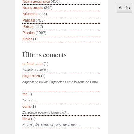
Noms geogràfics
(450)
Noms propis
(369)
Números
(386)
Pardals
(701)
Peixos
(692)
Plantes
(1907)
Xistos
(1)
Últims coments
enfaltat -ada
(1)
*paurós > paorós ...
cagatzutzo
(1)
caganiu no vol dir Cagacalces amb lo sens de Poruc.
...
rot
(1)
*vé > ve ...
còna
(1)
Estaria bé posar-hi icona, no? ...
lloca
(1)
En italià, és "chioccia", amb dues ces. ...