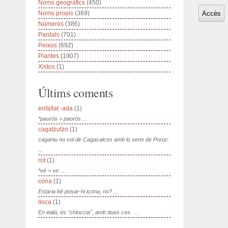
Noms geogràfics
(450)
Noms propis
(369)
Números
(386)
Pardals
(701)
Peixos
(692)
Plantes
(1907)
Xistos
(1)
Últims coments
enfaltat -ada
(1)
*paurós > paorós ...
cagatzutzo
(1)
caganiu no vol dir Cagacalces amb lo sens de Poruc.
...
rot
(1)
*vé > ve ...
còna
(1)
Estaria bé posar-hi icona, no? ...
lloca
(1)
En italià, és "chioccia", amb dues ces. ...