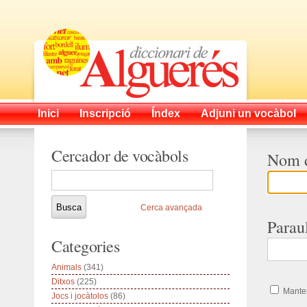
Inici
Inscripció
Índex
Adjuni un vocàbol
Cercador de vocàbols
Nom d
Cerca avançada
Parau
Categories
Animals
(341)
Ditxos
(225)
Manten
Jocs i jocàtolos
(86)