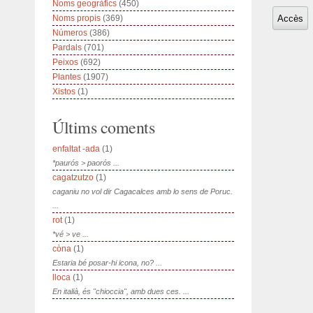
Noms geogràfics
(450)
Noms propis
(369)
Números
(386)
Pardals
(701)
Peixos
(692)
Plantes
(1907)
Xistos
(1)
Últims coments
enfaltat -ada
(1)
*paurós > paorós ...
cagatzutzo
(1)
caganiu no vol dir Cagacalces amb lo sens de Poruc.
...
rot
(1)
*vé > ve ...
còna
(1)
Estaria bé posar-hi icona, no? ...
lloca
(1)
En italià, és "chioccia", amb dues ces. ...