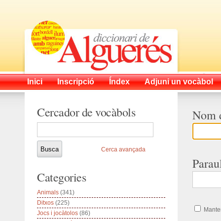
Inici
Inscripció
Índex
Adjuni un vocàbol
Cercador de vocàbols
Nom d
Cerca avançada
Parau
Categories
Animals
(341)
Ditxos
(225)
Manten
Jocs i jocàtolos
(86)