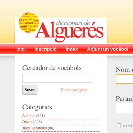
Inici
Inscripció
Índex
Adjuni un vocàbol
Cercador de vocàbols
Nom d
Cerca avançada
Parau
Categories
Animals
(341)
Ditxos
(225)
Manten
Jocs i jocàtolos
(86)