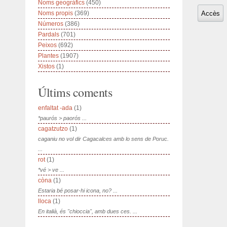
Noms geogràfics
(450)
Noms propis
(369)
Números
(386)
Pardals
(701)
Peixos
(692)
Plantes
(1907)
Xistos
(1)
Últims coments
enfaltat -ada
(1)
*paurós > paorós ...
cagatzutzo
(1)
caganiu no vol dir Cagacalces amb lo sens de Poruc.
...
rot
(1)
*vé > ve ...
còna
(1)
Estaria bé posar-hi icona, no? ...
lloca
(1)
En italià, és "chioccia", amb dues ces. ...