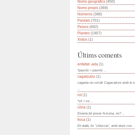
Noms geogràfics
(450)
Noms propis
(369)
Números
(386)
Pardals
(701)
Peixos
(692)
Plantes
(1907)
Xistos
(1)
Últims coments
enfaltat -ada
(1)
*paurós > paorós ...
cagatzutzo
(1)
caganiu no vol dir Cagacalces amb lo 
...
rot
(1)
*vé > ve ...
còna
(1)
Estaria bé posar-hi icona, no? ...
lloca
(1)
En italià, és "chioccia", amb dues ces. .