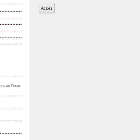
sens de Poruc.
..