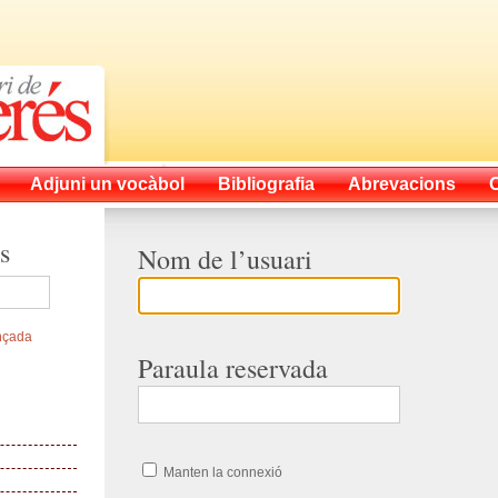
Adjuni un vocàbol
Bibliografia
Abrevacions
s
Nom de l’usuari
nçada
Paraula reservada
Manten la connexió