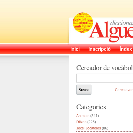
Inici
Inscripció
Índex
Cercador de vocàbol
Cerca ava
Categories
Animals
(341)
Ditxos
(225)
Jocs i jocàtolos
(86)