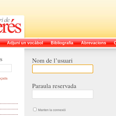
Adjuni un vocàbol
Bibliografia
Abrevacions
s
Nom de l’usuari
nçada
Paraula reservada
Manten la connexió