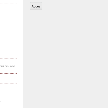
sens de Poruc.
..