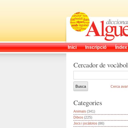
Inici
Inscripció
Índex
Cercador de vocàbol
Cerca ava
Categories
Animals
(341)
Ditxos
(225)
Jocs i jocàtolos
(86)