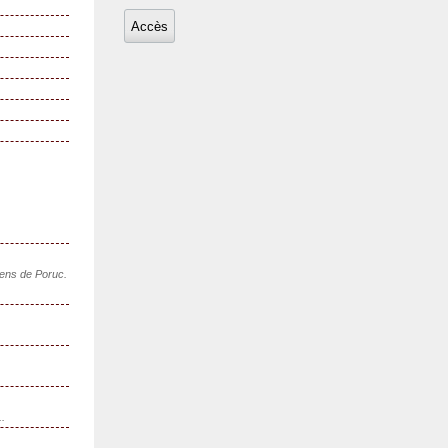
sens de Poruc.
..