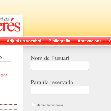
Adjuni un vocàbol
Bibliografia
Abrevacions
s
Nom de l’usuari
nçada
Paraula reservada
Manten la connexió