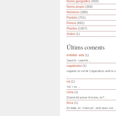
Noms geogràfics
(450)
Noms propis
(369)
Números
(386)
Pardals
(701)
Peixos
(692)
Plantes
(1907)
Xistos
(1)
Últims coments
enfaltat -ada
(1)
*paurós > paorós ...
cagatzutzo
(1)
caganiu no vol dir Cagacalces amb lo 
...
rot
(1)
*vé > ve ...
còna
(1)
Estaria bé posar-hi icona, no? ...
lloca
(1)
En italià, és "chioccia", amb dues ces. .