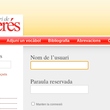
Adjuni un vocàbol
Bibliografia
Abrevacions
s
Nom de l’usuari
nçada
Paraula reservada
Manten la connexió