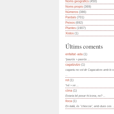
Noms geogràfics
(450)
Noms propis
(369)
Números
(386)
Pardals
(701)
Peixos
(692)
Plantes
(1907)
Xistos
(1)
Últims coments
enfaltat -ada
(1)
*paurós > paorós ...
cagatzutzo
(1)
caganiu no vol dir Cagacalces amb lo 
...
rot
(1)
*vé > ve ...
còna
(1)
Estaria bé posar-hi icona, no? ...
lloca
(1)
En italià, és "chioccia", amb dues ces. .