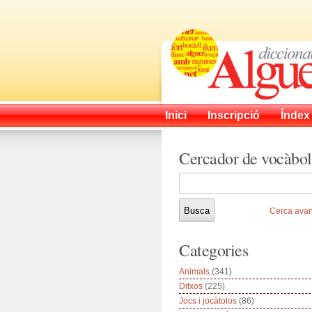
Inici
Inscripció
Índex
Cercador de vocàbol
Cerca ava
Categories
Animals
(341)
Ditxos
(225)
Jocs i jocàtolos
(86)