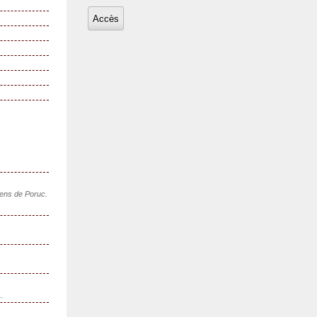
sens de Poruc.
..