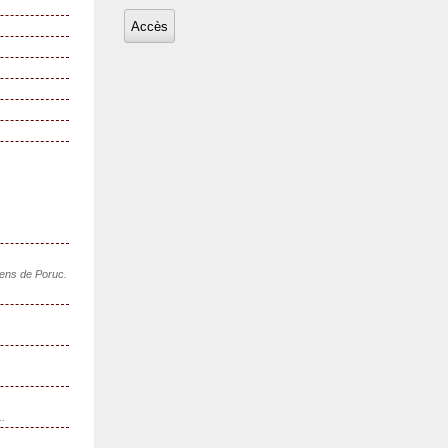
sens de Poruc.
..