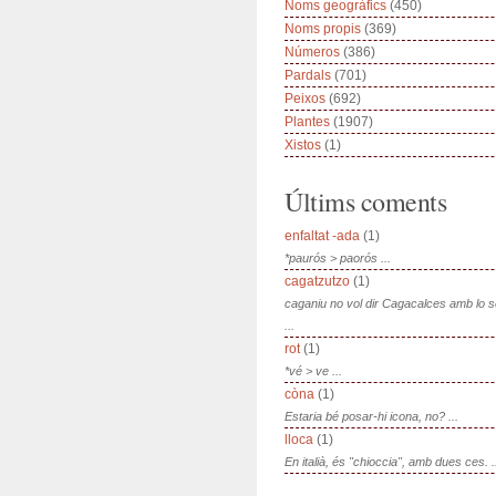
Noms geogràfics
(450)
Noms propis
(369)
Números
(386)
Pardals
(701)
Peixos
(692)
Plantes
(1907)
Xistos
(1)
Últims coments
enfaltat -ada
(1)
*paurós > paorós ...
cagatzutzo
(1)
caganiu no vol dir Cagacalces amb lo 
...
rot
(1)
*vé > ve ...
còna
(1)
Estaria bé posar-hi icona, no? ...
lloca
(1)
En italià, és "chioccia", amb dues ces. .