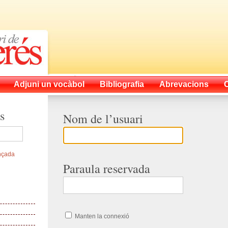
Adjuni un vocàbol
Bibliografia
Abrevacions
s
Nom de l’usuari
nçada
Paraula reservada
Manten la connexió