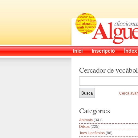
Inici
Inscripció
Índex
Cercador de vocàbol
Cerca ava
Categories
Animals
(341)
Ditxos
(225)
Jocs i jocàtolos
(86)