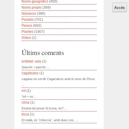
Noms geogràfics
(450)
Noms propis
(369)
Números
(386)
Pardals
(701)
Peixos
(692)
Plantes
(1907)
Xistos
(1)
Últims coments
enfaltat -ada
(1)
*paurós > paorós ...
cagatzutzo
(1)
caganiu no vol dir Cagacalces amb lo sens de Poruc.
...
rot
(1)
*vé > ve ...
còna
(1)
Estaria bé posar-hi icona, no? ...
lloca
(1)
En italià, és "chioccia", amb dues ces. ...