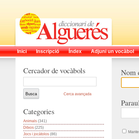
Inici
Inscripció
Índex
Adjuni un vocàbol
Cercador de vocàbols
Nom d
Cerca avançada
Parau
Categories
Animals
(341)
Ditxos
(225)
Manten
Jocs i jocàtolos
(86)