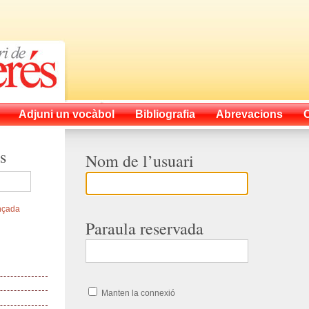
Adjuni un vocàbol
Bibliografia
Abrevacions
s
Nom de l’usuari
nçada
Paraula reservada
Manten la connexió