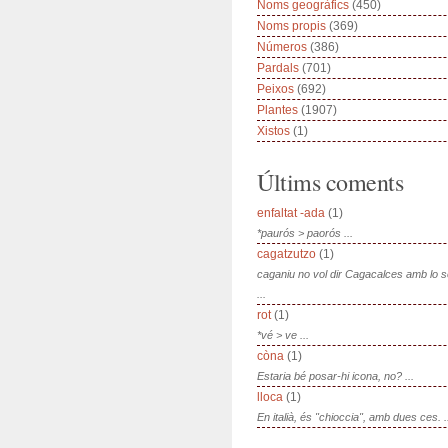
Noms geogràfics
(450)
Noms propis
(369)
Números
(386)
Pardals
(701)
Peixos
(692)
Plantes
(1907)
Xistos
(1)
Últims coments
enfaltat -ada
(1)
*paurós > paorós ...
cagatzutzo
(1)
caganiu no vol dir Cagacalces amb lo 
...
rot
(1)
*vé > ve ...
còna
(1)
Estaria bé posar-hi icona, no? ...
lloca
(1)
En italià, és "chioccia", amb dues ces. .