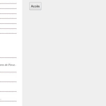
sens de Poruc.
..