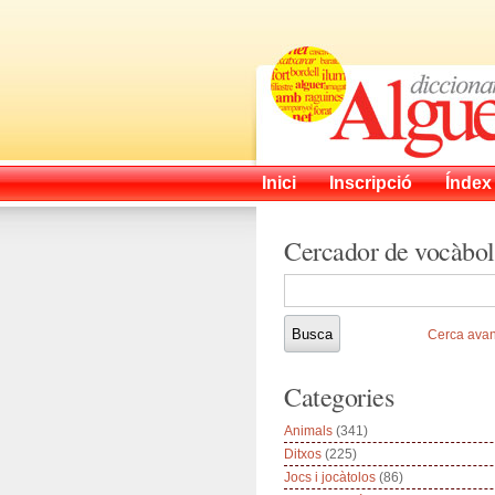
Inici
Inscripció
Índex
Cercador de vocàbol
Cerca ava
Categories
Animals
(341)
Ditxos
(225)
Jocs i jocàtolos
(86)