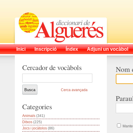
Inici
Inscripció
Índex
Adjuni un vocàbol
Cercador de vocàbols
Nom d
Cerca avançada
Parau
Categories
Animals
(341)
Ditxos
(225)
Manten
Jocs i jocàtolos
(86)