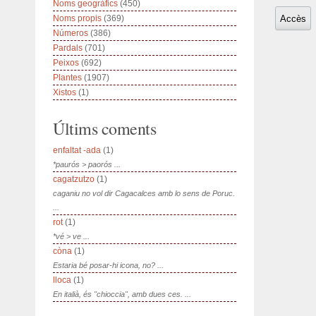
Noms geogràfics
(450)
Noms propis
(369)
Números
(386)
Pardals
(701)
Peixos
(692)
Plantes
(1907)
Xistos
(1)
Últims coments
enfaltat -ada
(1)
*paurós > paorós ...
cagatzutzo
(1)
caganiu no vol dir Cagacalces amb lo sens de Poruc.
...
rot
(1)
*vé > ve ...
còna
(1)
Estaria bé posar-hi icona, no? ...
lloca
(1)
En italià, és "chioccia", amb dues ces. ...