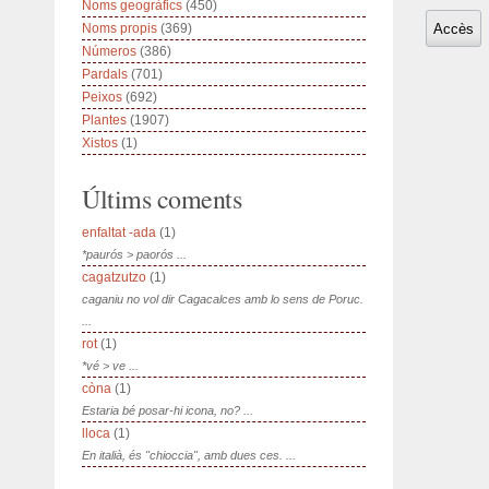
Noms geogràfics
(450)
Noms propis
(369)
Números
(386)
Pardals
(701)
Peixos
(692)
Plantes
(1907)
Xistos
(1)
Últims coments
enfaltat -ada
(1)
*paurós > paorós ...
cagatzutzo
(1)
caganiu no vol dir Cagacalces amb lo sens de Poruc.
...
rot
(1)
*vé > ve ...
còna
(1)
Estaria bé posar-hi icona, no? ...
lloca
(1)
En italià, és "chioccia", amb dues ces. ...