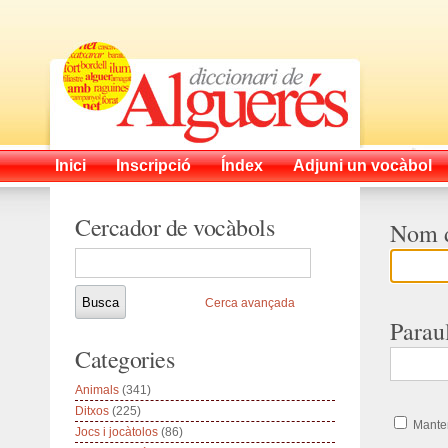
Inici
Inscripció
Índex
Adjuni un vocàbol
Cercador de vocàbols
Nom d
Cerca avançada
Parau
Categories
Animals
(341)
Ditxos
(225)
Manten
Jocs i jocàtolos
(86)