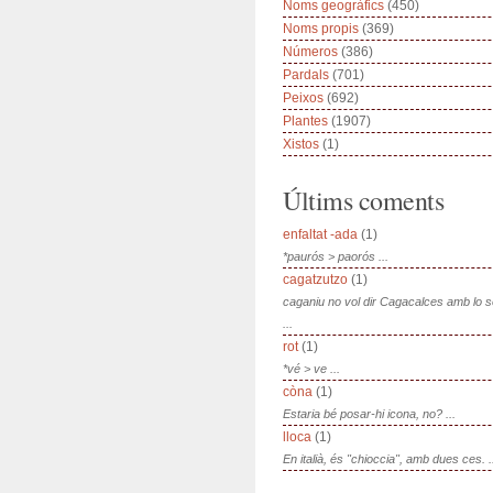
Noms geogràfics
(450)
Noms propis
(369)
Números
(386)
Pardals
(701)
Peixos
(692)
Plantes
(1907)
Xistos
(1)
Últims coments
enfaltat -ada
(1)
*paurós > paorós ...
cagatzutzo
(1)
caganiu no vol dir Cagacalces amb lo 
...
rot
(1)
*vé > ve ...
còna
(1)
Estaria bé posar-hi icona, no? ...
lloca
(1)
En italià, és "chioccia", amb dues ces. .