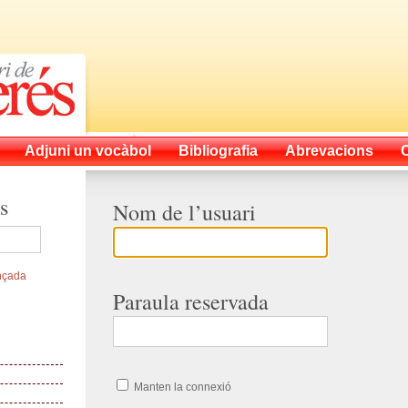
Adjuni un vocàbol
Bibliografia
Abrevacions
s
Nom de l’usuari
nçada
Paraula reservada
Manten la connexió