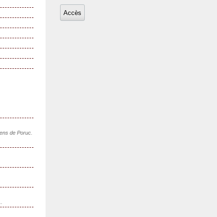
sens de Poruc.
..