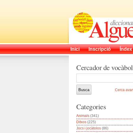
Inici
Inscripció
Índex
Cercador de vocàbol
Cerca ava
Categories
Animals
(341)
Ditxos
(225)
Jocs i jocàtolos
(86)