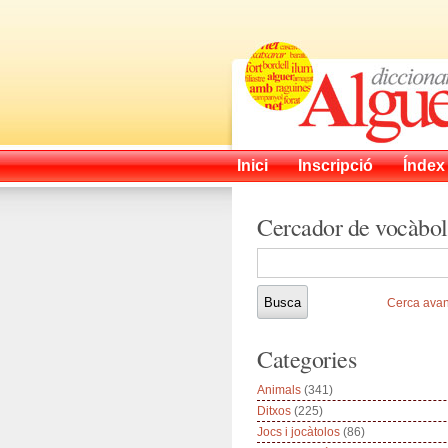
Inici
Inscripció
Índex
Cercador de vocàbol
Cerca ava
Categories
Animals
(341)
Ditxos
(225)
Jocs i jocàtolos
(86)