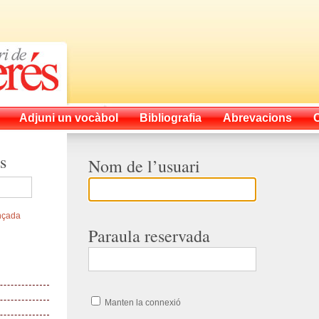
Adjuni un vocàbol
Bibliografia
Abrevacions
s
Nom de l’usuari
nçada
Paraula reservada
Manten la connexió