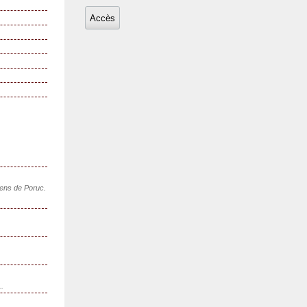
sens de Poruc.
..