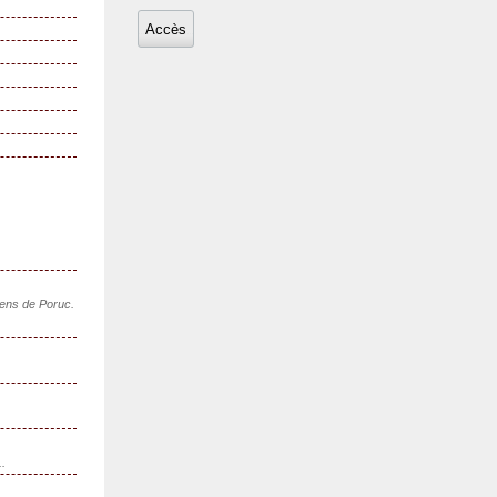
sens de Poruc.
..