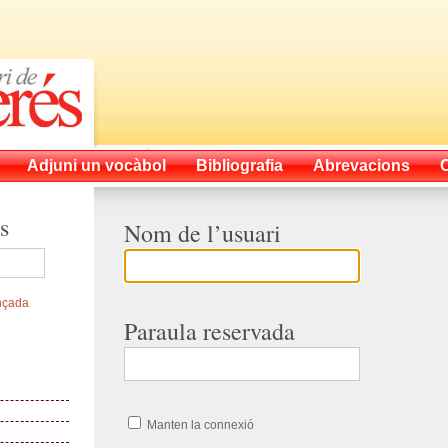
Adjuni un vocàbol
Bibliografia
Abrevacions
s
Nom de l’usuari
nçada
Paraula reservada
Manten la connexió