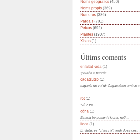
Noms geogràfics
(450)
Noms propis
(369)
Números
(386)
Pardals
(701)
Peixos
(692)
Plantes
(1907)
Xistos
(1)
Últims coments
enfaltat -ada
(1)
*paurós > paorós ...
cagatzutzo
(1)
caganiu no vol dir Cagacalces amb lo 
...
rot
(1)
*vé > ve ...
còna
(1)
Estaria bé posar-hi icona, no? ...
lloca
(1)
En italià, és "chioccia", amb dues ces. .