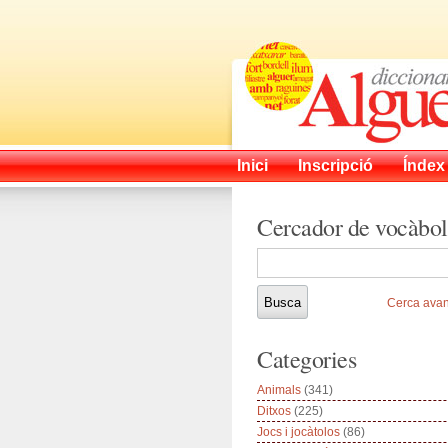
Inici
Inscripció
Índex
Cercador de vocàbol
Cerca ava
Categories
Animals
(341)
Ditxos
(225)
Jocs i jocàtolos
(86)