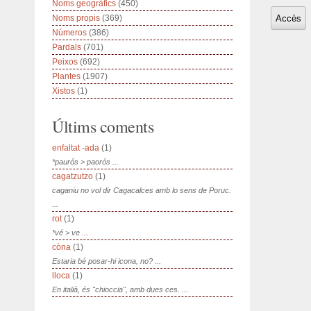
Noms geogràfics
(450)
Noms propis
(369)
Números
(386)
Pardals
(701)
Peixos
(692)
Plantes
(1907)
Xistos
(1)
Últims coments
enfaltat -ada
(1)
*paurós > paorós ...
cagatzutzo
(1)
caganiu no vol dir Cagacalces amb lo sens de Poruc.
...
rot
(1)
*vé > ve ...
còna
(1)
Estaria bé posar-hi icona, no? ...
lloca
(1)
En italià, és "chioccia", amb dues ces. ...