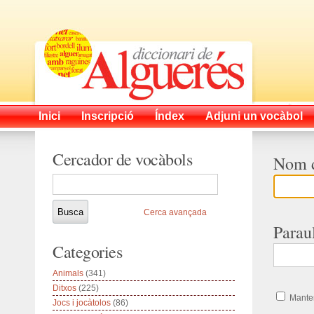
Inici
Inscripció
Índex
Adjuni un vocàbol
Cercador de vocàbols
Nom d
Cerca avançada
Parau
Categories
Animals
(341)
Ditxos
(225)
Manten
Jocs i jocàtolos
(86)