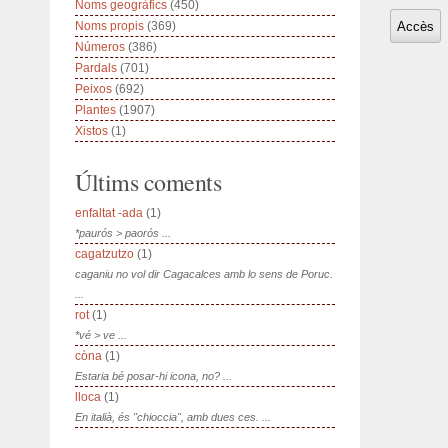
Noms geogràfics
(450)
Noms propis
(369)
Números
(386)
Pardals
(701)
Peixos
(692)
Plantes
(1907)
Xistos
(1)
Últims coments
enfaltat -ada
(1)
*paurós > paorós ...
cagatzutzo
(1)
caganiu no vol dir Cagacalces amb lo sens de Poruc.
...
rot
(1)
*vé > ve ...
còna
(1)
Estaria bé posar-hi icona, no? ...
lloca
(1)
En italià, és "chioccia", amb dues ces. ...