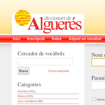
Inici
Inscripció
Índex
Adjuni un vocàbol
Cercador de vocàbols
Nom d
Cerca avançada
Parau
Categories
Animals
(341)
Ditxos
(225)
Manten
Jocs i jocàtolos
(86)