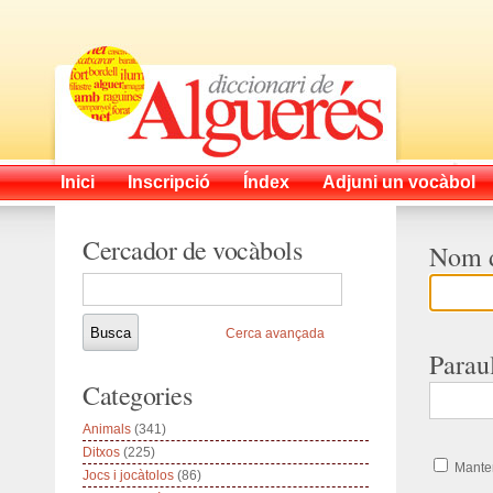
Inici
Inscripció
Índex
Adjuni un vocàbol
Cercador de vocàbols
Nom d
Cerca avançada
Parau
Categories
Animals
(341)
Ditxos
(225)
Manten
Jocs i jocàtolos
(86)