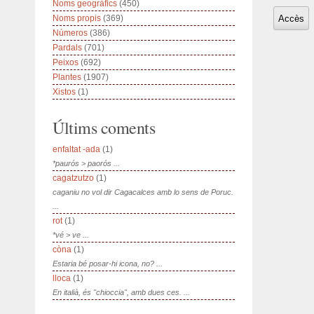
Noms geogràfics
(450)
Noms propis
(369)
Números
(386)
Pardals
(701)
Peixos
(692)
Plantes
(1907)
Xistos
(1)
Últims coments
enfaltat -ada
(1)
*paurós > paorós ...
cagatzutzo
(1)
caganiu no vol dir Cagacalces amb lo sens de Poruc.
...
rot
(1)
*vé > ve ...
còna
(1)
Estaria bé posar-hi icona, no? ...
lloca
(1)
En italià, és "chioccia", amb dues ces. ...